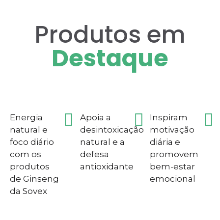
Produtos em
Destaque
Energia
Apoia a
Inspiram
natural e
desintoxicação
motivação
foco diário
natural e a
diária e
com os
defesa
promovem
produtos
antioxidante
bem-estar
de Ginseng
emocional
da Sovex