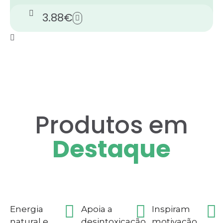
3.88
€
Produtos em
Destaque
Energia
Apoia a
Inspiram
natural e
desintoxicação
motivação