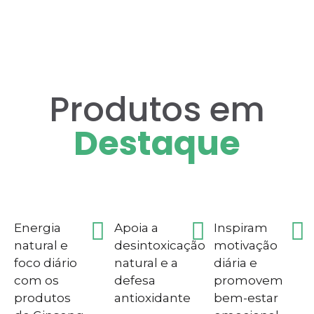
Produtos em
Destaque
Energia
Apoia a
Inspiram
natural e
desintoxicação
motivação
foco diário
natural e a
diária e
com os
defesa
promovem
produtos
antioxidante
bem-estar