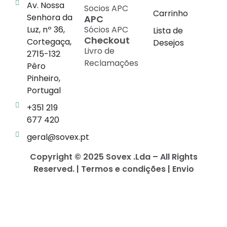
Av. Nossa
Socios APC
Carrinho
Senhora da
APC
Luz, nº 36,
Sócios APC
Lista de
Checkout
Cortegaça,
Desejos
Livro de
2715-132
Reclamações
Pêro
Pinheiro,
Portugal
+351 219
677 420
geral@sovex.pt
Copyright © 2025 Sovex .Lda – All Rights
Reserved. | Termos e condições | Envio