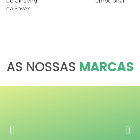
de Ginseng
emocional
da Sovex
AS NOSSAS
MARCAS