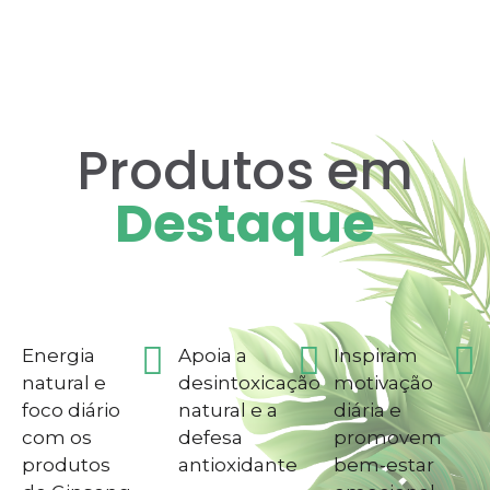
Produtos em
Destaque
Energia
Apoia a
Inspiram
natural e
desintoxicação
motivação
foco diário
natural e a
diária e
com os
defesa
promovem
produtos
antioxidante
bem-estar