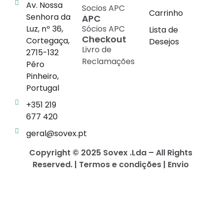
Av. Nossa
Socios APC
Carrinho
Senhora da
APC
Luz, nº 36,
Sócios APC
Lista de
Checkout
Cortegaça,
Desejos
Livro de
2715-132
Reclamações
Pêro
Pinheiro,
Portugal
+351 219
677 420
geral@sovex.pt
Copyright © 2025 Sovex .Lda – All Rights
Reserved. | Termos e condições | Envio