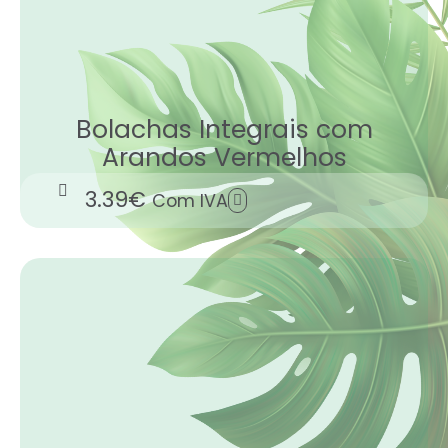
Bolachas Integrais com
Arandos Vermelhos
3.39
€
Com IVA