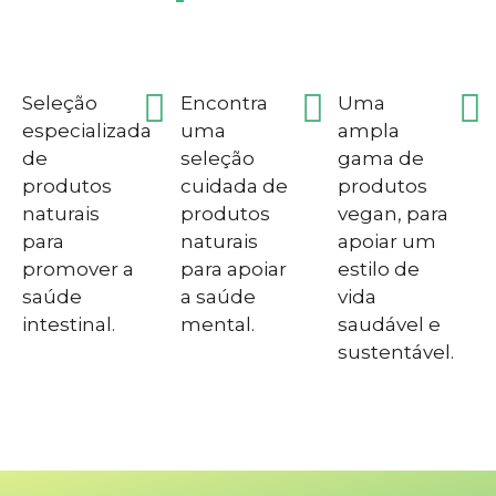
Seleção
Encontra
Uma
especializada
uma
ampla
de
seleção
gama de
produtos
cuidada de
produtos
naturais
produtos
vegan, para
para
naturais
apoiar um
promover a
para apoiar
estilo de
saúde
a saúde
vida
intestinal.
mental.
saudável e
sustentável.