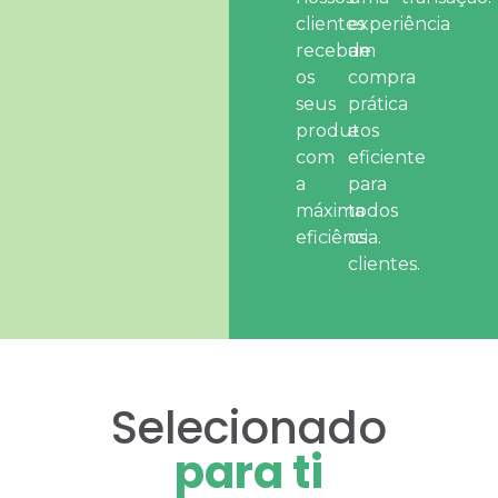
clientes
experiência
recebam
de
os
compra
seus
prática
produtos
e
com
eficiente
a
para
máxima
todos
eficiência.
os
clientes.
Selecionado
para ti