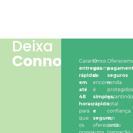
Deixa
Connosco
Garantimos
O
Oferecem
entregas
sistema
pagament
rápidas
de
seguros
em
encomenda
e
até
é
protegidos
48
simples,
garantind
horas
,
rápido
total
para
e
confiança
que
seguro,
em
os
oferecendo
cada
nossos
uma
transação.